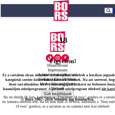
18
Figyelem!
Hírarchívum
Impresszum
Adatvédelmi tájékoztató
Ez a tartalom olyan elemeket tartalmazhat, amelyek a hatályos jogsza
Felhasználási feltételek
kategóriái szerint kiskorúakra károsak lehetnek. Ha azt szeretné, hog
Moderálási szabályzat
ilyen tartalmakhoz erről a számítógépről kiskorú ne férhessen hozz
Hírlevél
használjon szűrőprogramot! A javasolt szűrőprogram elérhető
ide katt
Süti beállítások
Ha ön elmúlt 18 éves, kattintson az "Elmúltam 18 éves" gombra és a tartal
© Bors 2007–2026 Minden jog fenntartva.
ön számára elérhető lesz. Ha ön nem múlt el 18 éves, kattintson a "Nem múl
18 éves" gombra; ez a tartalom az ön számára nem lesz elérhető.