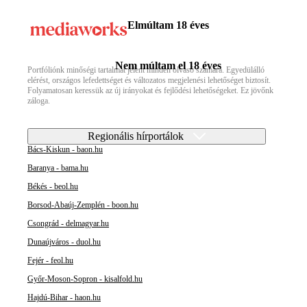
Elmúltam 18 éves
Nem múltam el 18 éves
Portfóliónk minőségi tartalmat jelent minden olvasó számára. Egyedülálló
elérést, országos lefedettséget és változatos megjelenési lehetőséget biztosít.
Folyamatosan keressük az új irányokat és fejlődési lehetőségeket. Ez jövőnk
záloga.
Regionális hírportálok
Bács-Kiskun - baon.hu
Baranya - bama.hu
Békés - beol.hu
Borsod-Abaúj-Zemplén - boon.hu
Csongrád - delmagyar.hu
Dunaújváros - duol.hu
Fejér - feol.hu
Győr-Moson-Sopron - kisalfold.hu
Hajdú-Bihar - haon.hu