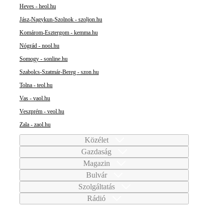
Heves - heol.hu
Jász-Nagykun-Szolnok - szoljon.hu
Komárom-Esztergom - kemma.hu
Nógrád - nool.hu
Somogy - sonline.hu
Szabolcs-Szatmár-Bereg - szon.hu
Tolna - teol.hu
Vas - vaol.hu
Veszprém - veol.hu
Zala - zaol.hu
Közélet
Gazdaság
Magazin
Bulvár
Szolgáltatás
Rádió