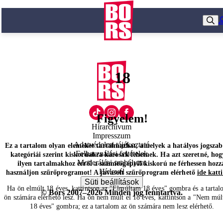
18
Figyelem!
Hírarchívum
Impresszum
Adatvédelmi tájékoztató
Ez a tartalom olyan elemeket tartalmazhat, amelyek a hatályos jogsza
Felhasználási feltételek
kategóriái szerint kiskorúakra károsak lehetnek. Ha azt szeretné, hog
Moderálási szabályzat
ilyen tartalmakhoz erről a számítógépről kiskorú ne férhessen hozz
Hírlevél
használjon szűrőprogramot! A javasolt szűrőprogram elérhető
ide katt
Süti beállítások
Ha ön elmúlt 18 éves, kattintson az "Elmúltam 18 éves" gombra és a tartal
© Bors 2007–2026 Minden jog fenntartva.
ön számára elérhető lesz. Ha ön nem múlt el 18 éves, kattintson a "Nem múl
18 éves" gombra; ez a tartalom az ön számára nem lesz elérhető.