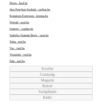
Heves - heol.hu
Jász-Nagykun-Szolnok - szoljon.hu
Komárom-Esztergom - kemma.hu
Nógrád - nool.hu
Somogy - sonline.hu
Szabolcs-Szatmár-Bereg - szon.hu
Tolna - teol.hu
Vas - vaol.hu
Veszprém - veol.hu
Zala - zaol.hu
Közélet
Gazdaság
Magazin
Bulvár
Szolgáltatás
Rádió