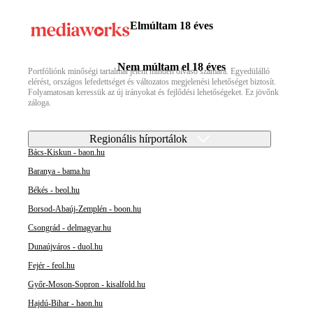
Elmúltam 18 éves
Nem múltam el 18 éves
Portfóliónk minőségi tartalmat jelent minden olvasó számára. Egyedülálló
elérést, országos lefedettséget és változatos megjelenési lehetőséget biztosít.
Folyamatosan keressük az új irányokat és fejlődési lehetőségeket. Ez jövőnk
záloga.
Regionális hírportálok
Bács-Kiskun - baon.hu
Baranya - bama.hu
Békés - beol.hu
Borsod-Abaúj-Zemplén - boon.hu
Csongrád - delmagyar.hu
Dunaújváros - duol.hu
Fejér - feol.hu
Győr-Moson-Sopron - kisalfold.hu
Hajdú-Bihar - haon.hu