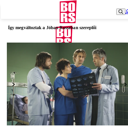
Így megváltoztak a Jóban Rosszban szereplői
Hírarchívum
Impresszum
Adatvédelmi tájékoztató
Felhasználási feltételek
Moderálási szabályzat
Hírlevél
Süti beállítások
© Bors 2007–2026 Minden jog fenntartva.