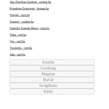
Jász-Nagykun-Szolnok - szoljon.hu
Komárom-Esztergom - kemma.hu
Nógrád - nool.hu
Somogy - sonline.hu
Szabolcs-Szatmár-Bereg - szon.hu
Tolna - teol.hu
Vas - vaol.hu
Veszprém - veol.hu
Zala - zaol.hu
Közélet
Gazdaság
Magazin
Bulvár
Szolgáltatás
Rádió