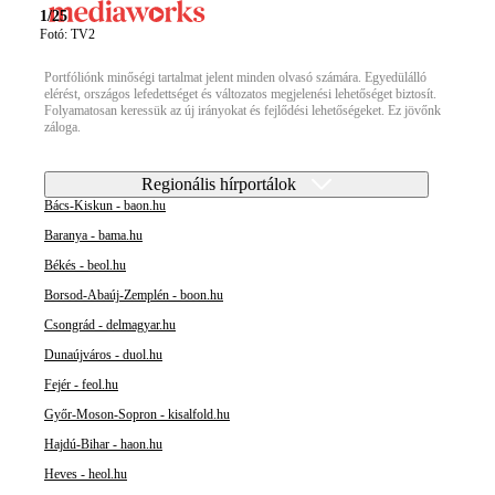
1/25
Fotó: TV2
Portfóliónk minőségi tartalmat jelent minden olvasó számára. Egyedülálló
elérést, országos lefedettséget és változatos megjelenési lehetőséget biztosít.
Folyamatosan keressük az új irányokat és fejlődési lehetőségeket. Ez jövőnk
záloga.
Regionális hírportálok
Bács-Kiskun - baon.hu
Baranya - bama.hu
Békés - beol.hu
Borsod-Abaúj-Zemplén - boon.hu
Csongrád - delmagyar.hu
Dunaújváros - duol.hu
Fejér - feol.hu
Győr-Moson-Sopron - kisalfold.hu
Hajdú-Bihar - haon.hu
Heves - heol.hu