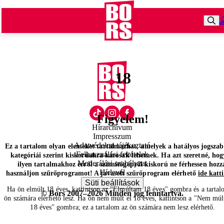
18
Figyelem!
Hírarchívum
Impresszum
Adatvédelmi tájékoztató
Ez a tartalom olyan elemeket tartalmazhat, amelyek a hatályos jogsza
Felhasználási feltételek
kategóriái szerint kiskorúakra károsak lehetnek. Ha azt szeretné, hog
Moderálási szabályzat
ilyen tartalmakhoz erről a számítógépről kiskorú ne férhessen hozz
Hírlevél
használjon szűrőprogramot! A javasolt szűrőprogram elérhető
ide katt
Süti beállítások
Ha ön elmúlt 18 éves, kattintson az "Elmúltam 18 éves" gombra és a tartal
© Bors 2007–2026 Minden jog fenntartva.
ön számára elérhető lesz. Ha ön nem múlt el 18 éves, kattintson a "Nem múl
18 éves" gombra; ez a tartalom az ön számára nem lesz elérhető.