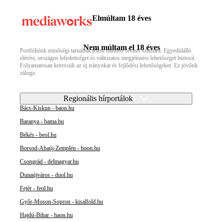
Elmúltam 18 éves
Nem múltam el 18 éves
Portfóliónk minőségi tartalmat jelent minden olvasó számára. Egyedülálló
elérést, országos lefedettséget és változatos megjelenési lehetőséget biztosít.
Folyamatosan keressük az új irányokat és fejlődési lehetőségeket. Ez jövőnk
záloga.
Regionális hírportálok
Bács-Kiskun - baon.hu
Baranya - bama.hu
Békés - beol.hu
Borsod-Abaúj-Zemplén - boon.hu
Csongrád - delmagyar.hu
Dunaújváros - duol.hu
Fejér - feol.hu
Győr-Moson-Sopron - kisalfold.hu
Hajdú-Bihar - haon.hu