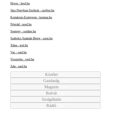
Heves - heol.hu
Jász-Nagykun-Szolnok - szoljon.hu
Komárom-Esztergom - kemma.hu
Nógrád - nool.hu
Somogy - sonline.hu
Szabolcs-Szatmár-Bereg - szon.hu
Tolna - teol.hu
Vas - vaol.hu
Veszprém - veol.hu
Zala - zaol.hu
Közélet
Gazdaság
Magazin
Bulvár
Szolgáltatás
Rádió