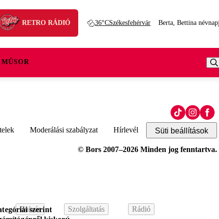
RETRO RÁDIÓ
36°C
Székesfehérvár
Berta, Bettina névnap
 MŰSOR
telek
Moderálási szabályzat
Hírlevél
Süti beállítások
© Bors 2007–2026 Minden jog fenntartva.
Bulvár
Szolgáltatás
Rádió
tegóriái szerint