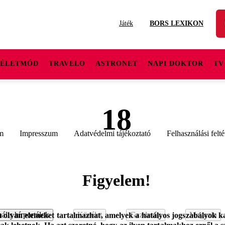
Játék
BORS LEXIKON
ÉLETMÓD
TRAVELO
ASTRONET
NAPI DOKTOR
TV
18
m
Impresszum
Adatvédelmi tájékoztató
Felhasználási felté
Figyelem!
ális hírportálok
Közélet
Gazdaság
Magazin
m olyan elemeket tartalmazhat, amelyek a hatályos jogszabályok ka