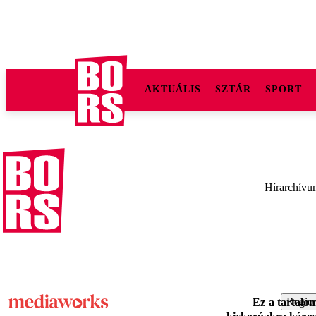
AKTUÁLIS
SZTÁR
SPORT
Hírarchívu
Region
Ez a tartalo