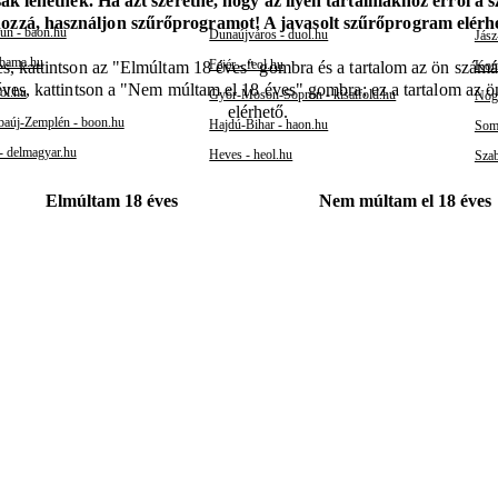
k lehetnek. Ha azt szeretné, hogy az ilyen tartalmakhoz erről a 
hozzá, használjon szűrőprogramot! A javasolt szűrőprogram elér
un - baon.hu
Dunaújváros - duol.hu
Jász
 bama.hu
Fejér - feol.hu
Kom
s, kattintson az "Elmúltam 18 éves" gombra és a tartalom az ön számár
éves, kattintson a "Nem múltam el 18 éves" gombra; ez a tartalom az 
ol.hu
Győr-Moson-Sopron - kisalfold.hu
Nógr
elérhető.
aúj-Zemplén - boon.hu
Hajdú-Bihar - haon.hu
Somo
- delmagyar.hu
Heves - heol.hu
Szab
Elmúltam 18 éves
Nem múltam el 18 éves