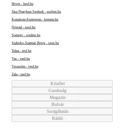
Heves - heol.hu
Jász-Nagykun-Szolnok - szoljon.hu
Komárom-Esztergom - kemma.hu
Nógrád - nool.hu
Somogy - sonline.hu
Szabolcs-Szatmár-Bereg - szon.hu
Tolna - teol.hu
Vas - vaol.hu
Veszprém - veol.hu
Zala - zaol.hu
Közélet
Gazdaság
Magazin
Bulvár
Szolgáltatás
Rádió