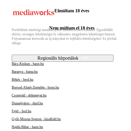
Elmúltam 18 éves
Nem múltam el 18 éves
Portfóliónk minőségi tartalmat jelent minden olvasó számára. Egyedülálló
elérést, országos lefedettséget és változatos megjelenési lehetőséget biztosít.
Folyamatosan keressük az új irányokat és fejlődési lehetőségeket. Ez jövőnk
záloga.
Regionális hírportálok
Bács-Kiskun - baon.hu
Baranya - bama.hu
Békés - beol.hu
Borsod-Abaúj-Zemplén - boon.hu
Csongrád - delmagyar.hu
Dunaújváros - duol.hu
Fejér - feol.hu
Győr-Moson-Sopron - kisalfold.hu
Hajdú-Bihar - haon.hu