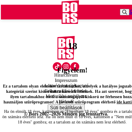
18
Figyelem!
Hírarchívum
Impresszum
Adatvédelmi tájékoztató
Ez a tartalom olyan elemeket tartalmazhat, amelyek a hatályos jogsza
Felhasználási feltételek
kategóriái szerint kiskorúakra károsak lehetnek. Ha azt szeretné, hog
Moderálási szabályzat
ilyen tartalmakhoz erről a számítógépről kiskorú ne férhessen hozz
Hírlevél
használjon szűrőprogramot! A javasolt szűrőprogram elérhető
ide katt
Süti beállítások
Ha ön elmúlt 18 éves, kattintson az "Elmúltam 18 éves" gombra és a tartal
© Bors 2007–2026 Minden jog fenntartva.
ön számára elérhető lesz. Ha ön nem múlt el 18 éves, kattintson a "Nem múl
18 éves" gombra; ez a tartalom az ön számára nem lesz elérhető.