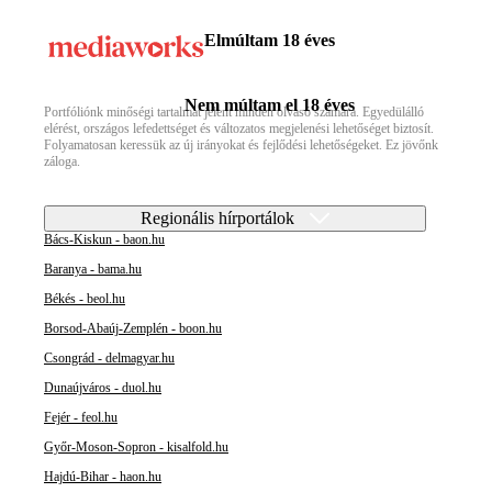
Elmúltam 18 éves
Nem múltam el 18 éves
Portfóliónk minőségi tartalmat jelent minden olvasó számára. Egyedülálló
elérést, országos lefedettséget és változatos megjelenési lehetőséget biztosít.
Folyamatosan keressük az új irányokat és fejlődési lehetőségeket. Ez jövőnk
záloga.
Regionális hírportálok
Bács-Kiskun - baon.hu
Baranya - bama.hu
Békés - beol.hu
Borsod-Abaúj-Zemplén - boon.hu
Csongrád - delmagyar.hu
Dunaújváros - duol.hu
Fejér - feol.hu
Győr-Moson-Sopron - kisalfold.hu
Hajdú-Bihar - haon.hu