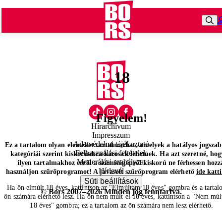
18
Figyelem!
Hírarchívum
Impresszum
Adatvédelmi tájékoztató
Ez a tartalom olyan elemeket tartalmazhat, amelyek a hatályos jogsza
Felhasználási feltételek
kategóriái szerint kiskorúakra károsak lehetnek. Ha azt szeretné, hog
Moderálási szabályzat
ilyen tartalmakhoz erről a számítógépről kiskorú ne férhessen hozz
Hírlevél
használjon szűrőprogramot! A javasolt szűrőprogram elérhető
ide katt
Süti beállítások
Ha ön elmúlt 18 éves, kattintson az "Elmúltam 18 éves" gombra és a tartal
© Bors 2007–2026 Minden jog fenntartva.
ön számára elérhető lesz. Ha ön nem múlt el 18 éves, kattintson a "Nem múl
18 éves" gombra; ez a tartalom az ön számára nem lesz elérhető.