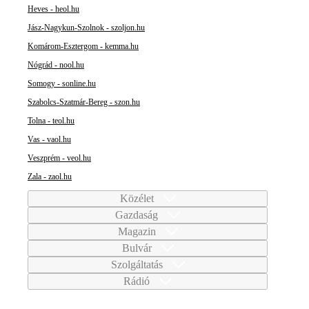
Heves - heol.hu
Jász-Nagykun-Szolnok - szoljon.hu
Komárom-Esztergom - kemma.hu
Nógrád - nool.hu
Somogy - sonline.hu
Szabolcs-Szatmár-Bereg - szon.hu
Tolna - teol.hu
Vas - vaol.hu
Veszprém - veol.hu
Zala - zaol.hu
Közélet
Gazdaság
Magazin
Bulvár
Szolgáltatás
Rádió