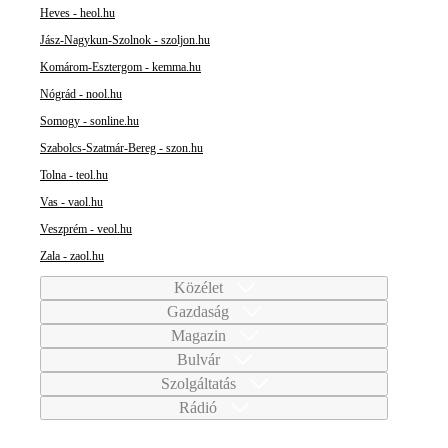
Heves - heol.hu
Jász-Nagykun-Szolnok - szoljon.hu
Komárom-Esztergom - kemma.hu
Nógrád - nool.hu
Somogy - sonline.hu
Szabolcs-Szatmár-Bereg - szon.hu
Tolna - teol.hu
Vas - vaol.hu
Veszprém - veol.hu
Zala - zaol.hu
Közélet
Gazdaság
Magazin
Bulvár
Szolgáltatás
Rádió