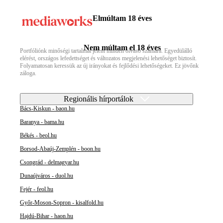
Elmúltam 18 éves
Nem múltam el 18 éves
Portfóliónk minőségi tartalmat jelent minden olvasó számára. Egyedülálló
elérést, országos lefedettséget és változatos megjelenési lehetőséget biztosít.
Folyamatosan keressük az új irányokat és fejlődési lehetőségeket. Ez jövőnk
záloga.
Regionális hírportálok
Bács-Kiskun - baon.hu
Baranya - bama.hu
Békés - beol.hu
Borsod-Abaúj-Zemplén - boon.hu
Csongrád - delmagyar.hu
Dunaújváros - duol.hu
Fejér - feol.hu
Győr-Moson-Sopron - kisalfold.hu
Hajdú-Bihar - haon.hu