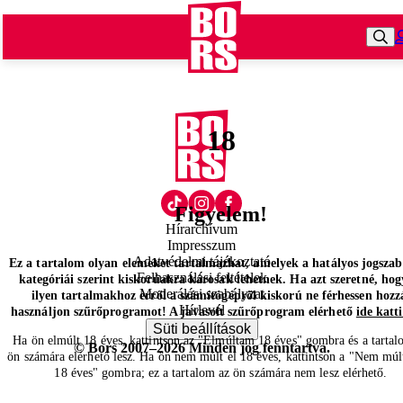
18
Figyelem!
Hírarchívum
Impresszum
Adatvédelmi tájékoztató
Ez a tartalom olyan elemeket tartalmazhat, amelyek a hatályos jogsza
Felhasználási feltételek
kategóriái szerint kiskorúakra károsak lehetnek. Ha azt szeretné, hog
Moderálási szabályzat
ilyen tartalmakhoz erről a számítógépről kiskorú ne férhessen hozz
Hírlevél
használjon szűrőprogramot! A javasolt szűrőprogram elérhető
ide katt
Süti beállítások
Ha ön elmúlt 18 éves, kattintson az "Elmúltam 18 éves" gombra és a tartal
© Bors 2007–2026 Minden jog fenntartva.
ön számára elérhető lesz. Ha ön nem múlt el 18 éves, kattintson a "Nem múl
18 éves" gombra; ez a tartalom az ön számára nem lesz elérhető.