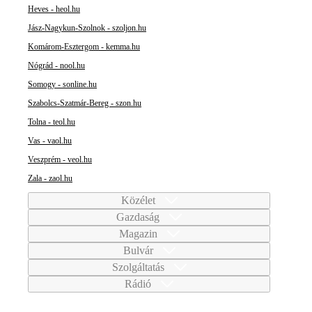
Heves - heol.hu
Jász-Nagykun-Szolnok - szoljon.hu
Komárom-Esztergom - kemma.hu
Nógrád - nool.hu
Somogy - sonline.hu
Szabolcs-Szatmár-Bereg - szon.hu
Tolna - teol.hu
Vas - vaol.hu
Veszprém - veol.hu
Zala - zaol.hu
Közélet
Gazdaság
Magazin
Bulvár
Szolgáltatás
Rádió