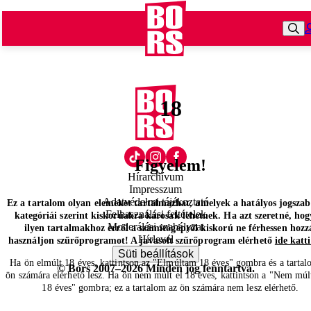
18
Figyelem!
Hírarchívum
Impresszum
Adatvédelmi tájékoztató
Ez a tartalom olyan elemeket tartalmazhat, amelyek a hatályos jogsza
Felhasználási feltételek
kategóriái szerint kiskorúakra károsak lehetnek. Ha azt szeretné, hog
Moderálási szabályzat
ilyen tartalmakhoz erről a számítógépről kiskorú ne férhessen hozz
Hírlevél
használjon szűrőprogramot! A javasolt szűrőprogram elérhető
ide katt
Süti beállítások
Ha ön elmúlt 18 éves, kattintson az "Elmúltam 18 éves" gombra és a tartal
© Bors 2007–2026 Minden jog fenntartva.
ön számára elérhető lesz. Ha ön nem múlt el 18 éves, kattintson a "Nem múl
18 éves" gombra; ez a tartalom az ön számára nem lesz elérhető.