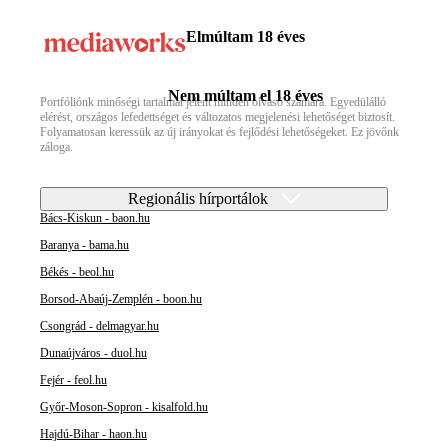
Elmúltam 18 éves
Nem múltam el 18 éves
Portfóliónk minőségi tartalmat jelent minden olvasó számára. Egyedülálló
elérést, országos lefedettséget és változatos megjelenési lehetőséget biztosít.
Folyamatosan keressük az új irányokat és fejlődési lehetőségeket. Ez jövőnk
záloga.
Regionális hírportálok
Bács-Kiskun - baon.hu
Baranya - bama.hu
Békés - beol.hu
Borsod-Abaúj-Zemplén - boon.hu
Csongrád - delmagyar.hu
Dunaújváros - duol.hu
Fejér - feol.hu
Győr-Moson-Sopron - kisalfold.hu
Hajdú-Bihar - haon.hu