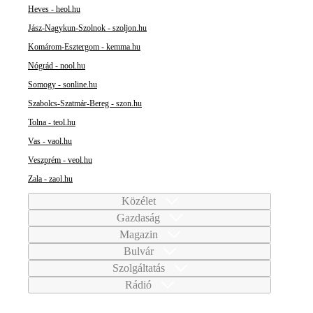
Heves - heol.hu
Jász-Nagykun-Szolnok - szoljon.hu
Komárom-Esztergom - kemma.hu
Nógrád - nool.hu
Somogy - sonline.hu
Szabolcs-Szatmár-Bereg - szon.hu
Tolna - teol.hu
Vas - vaol.hu
Veszprém - veol.hu
Zala - zaol.hu
Közélet
Gazdaság
Magazin
Bulvár
Szolgáltatás
Rádió