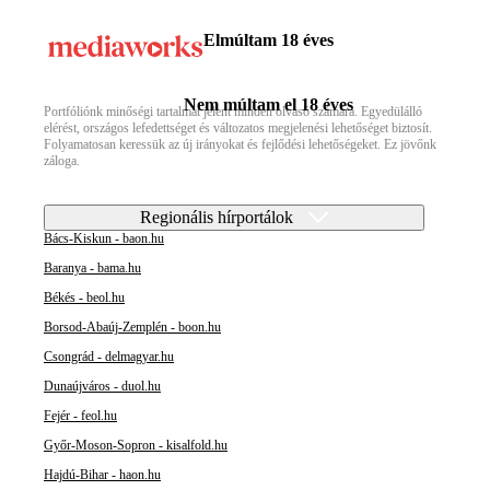
Elmúltam 18 éves
Nem múltam el 18 éves
Portfóliónk minőségi tartalmat jelent minden olvasó számára. Egyedülálló
elérést, országos lefedettséget és változatos megjelenési lehetőséget biztosít.
Folyamatosan keressük az új irányokat és fejlődési lehetőségeket. Ez jövőnk
záloga.
Regionális hírportálok
Bács-Kiskun - baon.hu
Baranya - bama.hu
Békés - beol.hu
Borsod-Abaúj-Zemplén - boon.hu
Csongrád - delmagyar.hu
Dunaújváros - duol.hu
Fejér - feol.hu
Győr-Moson-Sopron - kisalfold.hu
Hajdú-Bihar - haon.hu