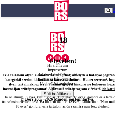
18
Figyelem!
Hírarchívum
Impresszum
Adatvédelmi tájékoztató
Ez a tartalom olyan elemeket tartalmazhat, amelyek a hatályos jogsza
Felhasználási feltételek
kategóriái szerint kiskorúakra károsak lehetnek. Ha azt szeretné, hog
Moderálási szabályzat
ilyen tartalmakhoz erről a számítógépről kiskorú ne férhessen hozz
Hírlevél
használjon szűrőprogramot! A javasolt szűrőprogram elérhető
ide katt
Süti beállítások
Ha ön elmúlt 18 éves, kattintson az "Elmúltam 18 éves" gombra és a tartal
© Bors 2007–2026 Minden jog fenntartva.
ön számára elérhető lesz. Ha ön nem múlt el 18 éves, kattintson a "Nem múl
18 éves" gombra; ez a tartalom az ön számára nem lesz elérhető.