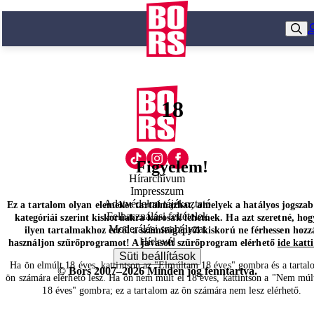
18
Figyelem!
Hírarchívum
Impresszum
Adatvédelmi tájékoztató
Ez a tartalom olyan elemeket tartalmazhat, amelyek a hatályos jogsza
Felhasználási feltételek
kategóriái szerint kiskorúakra károsak lehetnek. Ha azt szeretné, hog
Moderálási szabályzat
ilyen tartalmakhoz erről a számítógépről kiskorú ne férhessen hozz
Hírlevél
használjon szűrőprogramot! A javasolt szűrőprogram elérhető
ide katt
Süti beállítások
Ha ön elmúlt 18 éves, kattintson az "Elmúltam 18 éves" gombra és a tartal
© Bors 2007–2026 Minden jog fenntartva.
ön számára elérhető lesz. Ha ön nem múlt el 18 éves, kattintson a "Nem múl
18 éves" gombra; ez a tartalom az ön számára nem lesz elérhető.