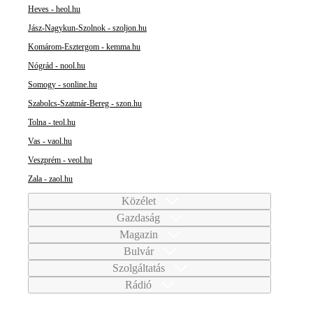
Heves - heol.hu
Jász-Nagykun-Szolnok - szoljon.hu
Komárom-Esztergom - kemma.hu
Nógrád - nool.hu
Somogy - sonline.hu
Szabolcs-Szatmár-Bereg - szon.hu
Tolna - teol.hu
Vas - vaol.hu
Veszprém - veol.hu
Zala - zaol.hu
Közélet
Gazdaság
Magazin
Bulvár
Szolgáltatás
Rádió