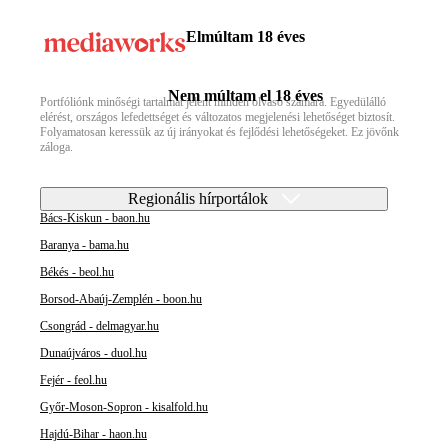
Elmúltam 18 éves
Nem múltam el 18 éves
Portfóliónk minőségi tartalmat jelent minden olvasó számára. Egyedülálló
elérést, országos lefedettséget és változatos megjelenési lehetőséget biztosít.
Folyamatosan keressük az új irányokat és fejlődési lehetőségeket. Ez jövőnk
záloga.
Regionális hírportálok
Bács-Kiskun - baon.hu
Baranya - bama.hu
Békés - beol.hu
Borsod-Abaúj-Zemplén - boon.hu
Csongrád - delmagyar.hu
Dunaújváros - duol.hu
Fejér - feol.hu
Győr-Moson-Sopron - kisalfold.hu
Hajdú-Bihar - haon.hu