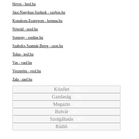
Heves - heol.hu
Jász-Nagykun-Szolnok - szoljon.hu
Komárom-Esztergom - kemma.hu
Nógrád - nool.hu
Somogy - sonline.hu
Szabolcs-Szatmár-Bereg - szon.hu
Tolna - teol.hu
Vas - vaol.hu
Veszprém - veol.hu
Zala - zaol.hu
Közélet
Gazdaság
Magazin
Bulvár
Szolgáltatás
Rádió