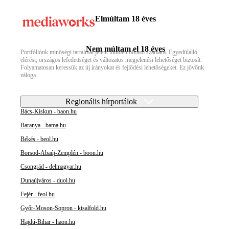
Elmúltam 18 éves
Nem múltam el 18 éves
Portfóliónk minőségi tartalmat jelent minden olvasó számára. Egyedülálló
elérést, országos lefedettséget és változatos megjelenési lehetőséget biztosít.
Folyamatosan keressük az új irányokat és fejlődési lehetőségeket. Ez jövőnk
záloga.
Regionális hírportálok
Bács-Kiskun - baon.hu
Baranya - bama.hu
Békés - beol.hu
Borsod-Abaúj-Zemplén - boon.hu
Csongrád - delmagyar.hu
Dunaújváros - duol.hu
Fejér - feol.hu
Győr-Moson-Sopron - kisalfold.hu
Hajdú-Bihar - haon.hu