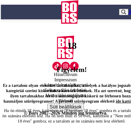
18
Figyelem!
Hírarchívum
Impresszum
Adatvédelmi tájékoztató
Ez a tartalom olyan elemeket tartalmazhat, amelyek a hatályos jogsza
Felhasználási feltételek
kategóriái szerint kiskorúakra károsak lehetnek. Ha azt szeretné, hog
Moderálási szabályzat
ilyen tartalmakhoz erről a számítógépről kiskorú ne férhessen hozz
Hírlevél
használjon szűrőprogramot! A javasolt szűrőprogram elérhető
ide katt
Süti beállítások
Ha ön elmúlt 18 éves, kattintson az "Elmúltam 18 éves" gombra és a tartal
© Bors 2007–2026 Minden jog fenntartva.
ön számára elérhető lesz. Ha ön nem múlt el 18 éves, kattintson a "Nem múl
18 éves" gombra; ez a tartalom az ön számára nem lesz elérhető.