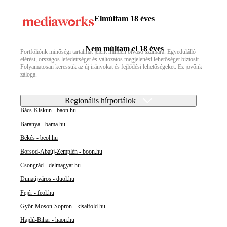
Elmúltam 18 éves
Nem múltam el 18 éves
Portfóliónk minőségi tartalmat jelent minden olvasó számára. Egyedülálló
elérést, országos lefedettséget és változatos megjelenési lehetőséget biztosít.
Folyamatosan keressük az új irányokat és fejlődési lehetőségeket. Ez jövőnk
záloga.
Regionális hírportálok
Bács-Kiskun - baon.hu
Baranya - bama.hu
Békés - beol.hu
Borsod-Abaúj-Zemplén - boon.hu
Csongrád - delmagyar.hu
Dunaújváros - duol.hu
Fejér - feol.hu
Győr-Moson-Sopron - kisalfold.hu
Hajdú-Bihar - haon.hu