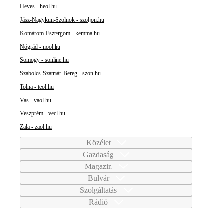
Heves - heol.hu
Jász-Nagykun-Szolnok - szoljon.hu
Komárom-Esztergom - kemma.hu
Nógrád - nool.hu
Somogy - sonline.hu
Szabolcs-Szatmár-Bereg - szon.hu
Tolna - teol.hu
Vas - vaol.hu
Veszprém - veol.hu
Zala - zaol.hu
Közélet
Gazdaság
Magazin
Bulvár
Szolgáltatás
Rádió