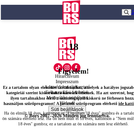
18
Figyelem!
Hírarchívum
Impresszum
Adatvédelmi tájékoztató
Ez a tartalom olyan elemeket tartalmazhat, amelyek a hatályos jogsza
Felhasználási feltételek
kategóriái szerint kiskorúakra károsak lehetnek. Ha azt szeretné, hog
Moderálási szabályzat
ilyen tartalmakhoz erről a számítógépről kiskorú ne férhessen hozz
Hírlevél
használjon szűrőprogramot! A javasolt szűrőprogram elérhető
ide katt
Süti beállítások
Ha ön elmúlt 18 éves, kattintson az "Elmúltam 18 éves" gombra és a tartal
© Bors 2007–2026 Minden jog fenntartva.
ön számára elérhető lesz. Ha ön nem múlt el 18 éves, kattintson a "Nem múl
18 éves" gombra; ez a tartalom az ön számára nem lesz elérhető.