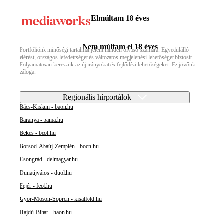
Elmúltam 18 éves
Nem múltam el 18 éves
Portfóliónk minőségi tartalmat jelent minden olvasó számára. Egyedülálló
elérést, országos lefedettséget és változatos megjelenési lehetőséget biztosít.
Folyamatosan keressük az új irányokat és fejlődési lehetőségeket. Ez jövőnk
záloga.
Regionális hírportálok
Bács-Kiskun - baon.hu
Baranya - bama.hu
Békés - beol.hu
Borsod-Abaúj-Zemplén - boon.hu
Csongrád - delmagyar.hu
Dunaújváros - duol.hu
Fejér - feol.hu
Győr-Moson-Sopron - kisalfold.hu
Hajdú-Bihar - haon.hu