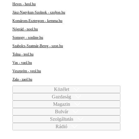
Heves - heol.hu
Jász-Nagykun-Szolnok - szoljon.hu
Komárom-Esztergom - kemma.hu
Nógrád - nool.hu
Somogy - sonline.hu
Szabolcs-Szatmár-Bereg - szon.hu
Tolna - teol.hu
Vas - vaol.hu
Veszprém - veol.hu
Zala - zaol.hu
Közélet
Gazdaság
Magazin
Bulvár
Szolgáltatás
Rádió