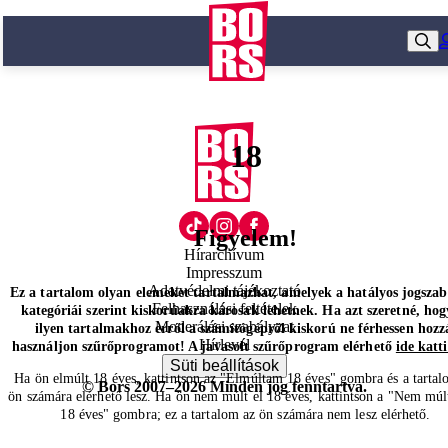
18
Figyelem!
Hírarchívum
Impresszum
Adatvédelmi tájékoztató
Ez a tartalom olyan elemeket tartalmazhat, amelyek a hatályos jogsza
Felhasználási feltételek
kategóriái szerint kiskorúakra károsak lehetnek. Ha azt szeretné, hog
Moderálási szabályzat
ilyen tartalmakhoz erről a számítógépről kiskorú ne férhessen hozz
Hírlevél
használjon szűrőprogramot! A javasolt szűrőprogram elérhető
ide katt
Süti beállítások
Ha ön elmúlt 18 éves, kattintson az "Elmúltam 18 éves" gombra és a tartal
© Bors 2007–2026 Minden jog fenntartva.
ön számára elérhető lesz. Ha ön nem múlt el 18 éves, kattintson a "Nem múl
18 éves" gombra; ez a tartalom az ön számára nem lesz elérhető.