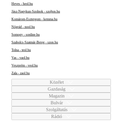
Heves - heol.hu
Jász-Nagykun-Szolnok - szoljon.hu
Komárom-Esztergom - kemma.hu
Nógrád - nool.hu
Somogy - sonline.hu
Szabolcs-Szatmár-Bereg - szon.hu
Tolna - teol.hu
Vas - vaol.hu
Veszprém - veol.hu
Zala - zaol.hu
Közélet
Gazdaság
Magazin
Bulvár
Szolgáltatás
Rádió