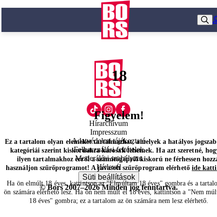
18
Figyelem!
Hírarchívum
Impresszum
Adatvédelmi tájékoztató
Ez a tartalom olyan elemeket tartalmazhat, amelyek a hatályos jogsza
Felhasználási feltételek
kategóriái szerint kiskorúakra károsak lehetnek. Ha azt szeretné, hog
Moderálási szabályzat
ilyen tartalmakhoz erről a számítógépről kiskorú ne férhessen hozz
Hírlevél
használjon szűrőprogramot! A javasolt szűrőprogram elérhető
ide katt
Süti beállítások
Ha ön elmúlt 18 éves, kattintson az "Elmúltam 18 éves" gombra és a tartal
© Bors 2007–2026 Minden jog fenntartva.
ön számára elérhető lesz. Ha ön nem múlt el 18 éves, kattintson a "Nem múl
18 éves" gombra; ez a tartalom az ön számára nem lesz elérhető.