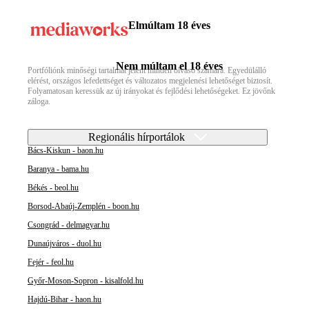
Elmúltam 18 éves
Nem múltam el 18 éves
Portfóliónk minőségi tartalmat jelent minden olvasó számára. Egyedülálló
elérést, országos lefedettséget és változatos megjelenési lehetőséget biztosít.
Folyamatosan keressük az új irányokat és fejlődési lehetőségeket. Ez jövőnk
záloga.
Regionális hírportálok
Bács-Kiskun - baon.hu
Baranya - bama.hu
Békés - beol.hu
Borsod-Abaúj-Zemplén - boon.hu
Csongrád - delmagyar.hu
Dunaújváros - duol.hu
Fejér - feol.hu
Győr-Moson-Sopron - kisalfold.hu
Hajdú-Bihar - haon.hu