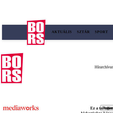
AKTUÁLIS
SZTÁR
SPORT
Hírarchívu
Region
Ez a tartalo