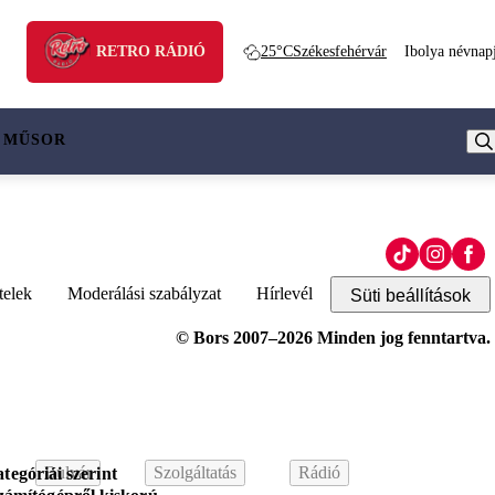
RETRO RÁDIÓ
25°C
Székesfehérvár
Ibolya névnap
 MŰSOR
telek
Moderálási szabályzat
Hírlevél
Süti beállítások
© Bors 2007–2026 Minden jog fenntartva.
Bulvár
Szolgáltatás
Rádió
tegóriái szerint