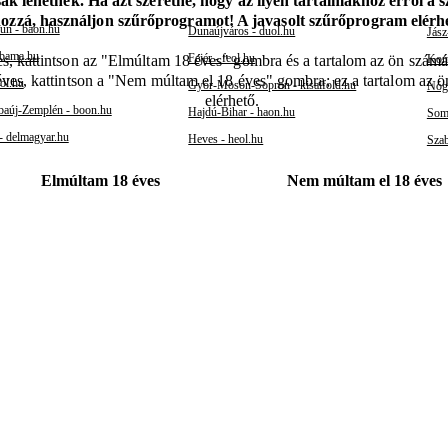
k lehetnek. Ha azt szeretné, hogy az ilyen tartalmakhoz erről a 
hozzá, használjon szűrőprogramot! A javasolt szűrőprogram elér
un - baon.hu
Dunaújváros - duol.hu
Jász
 bama.hu
Fejér - feol.hu
Kom
s, kattintson az "Elmúltam 18 éves" gombra és a tartalom az ön számár
éves, kattintson a "Nem múltam el 18 éves" gombra; ez a tartalom az 
ol.hu
Győr-Moson-Sopron - kisalfold.hu
Nógr
elérhető.
aúj-Zemplén - boon.hu
Hajdú-Bihar - haon.hu
Somo
- delmagyar.hu
Heves - heol.hu
Szab
Elmúltam 18 éves
Nem múltam el 18 éves