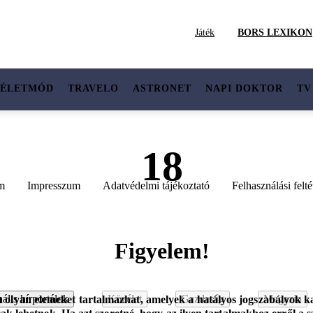
Játék
BORS LEXIKON
ÉLETMÓD
TRAVELO
ASTRONET
NAPI DOKTOR
TV
18
m
Impresszum
Adatvédelmi tájékoztató
Felhasználási felté
Figyelem!
ális hírportálok
Közélet
Gazdaság
Magazin
m olyan elemeket tartalmazhat, amelyek a hatályos jogszabályok ka