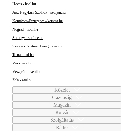
Heves - heol.hu
Jász-Nagykun-Szolnok - szoljon.hu
Komárom-Esztergom - kemma.hu
Nógrád - nool.hu
Somogy - sonline.hu
Szabolcs-Szatmár-Bereg - szon.hu
Tolna - teol.hu
Vas - vaol.hu
Veszprém - veol.hu
Zala - zaol.hu
Közélet
Gazdaság
Magazin
Bulvár
Szolgáltatás
Rádió