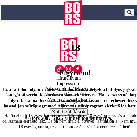
18
Figyelem!
Hírarchívum
Impresszum
Adatvédelmi tájékoztató
Ez a tartalom olyan elemeket tartalmazhat, amelyek a hatályos jogsza
Felhasználási feltételek
kategóriái szerint kiskorúakra károsak lehetnek. Ha azt szeretné, hog
Moderálási szabályzat
ilyen tartalmakhoz erről a számítógépről kiskorú ne férhessen hozz
Hírlevél
használjon szűrőprogramot! A javasolt szűrőprogram elérhető
ide katt
Süti beállítások
Ha ön elmúlt 18 éves, kattintson az "Elmúltam 18 éves" gombra és a tartal
© Bors 2007–2026 Minden jog fenntartva.
ön számára elérhető lesz. Ha ön nem múlt el 18 éves, kattintson a "Nem múl
18 éves" gombra; ez a tartalom az ön számára nem lesz elérhető.