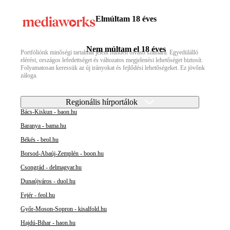
Elmúltam 18 éves
Nem múltam el 18 éves
Portfóliónk minőségi tartalmat jelent minden olvasó számára. Egyedülálló
elérést, országos lefedettséget és változatos megjelenési lehetőséget biztosít.
Folyamatosan keressük az új irányokat és fejlődési lehetőségeket. Ez jövőnk
záloga.
Regionális hírportálok
Bács-Kiskun - baon.hu
Baranya - bama.hu
Békés - beol.hu
Borsod-Abaúj-Zemplén - boon.hu
Csongrád - delmagyar.hu
Dunaújváros - duol.hu
Fejér - feol.hu
Győr-Moson-Sopron - kisalfold.hu
Hajdú-Bihar - haon.hu