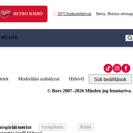
RETRO RÁDIÓ
20°C
Székesfehérvár
Berta, Bettina névnap
 MŰSOR
telek
Moderálási szabályzat
Hírlevél
Süti beállítások
© Bors 2007–2026 Minden jog fenntartva.
Bulvár
Szolgáltatás
Rádió
tegóriái szerint