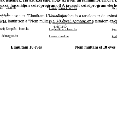
k lehetnek. Ha azt szeretné, hogy az ilyen tartalmakhoz erről a 
hozzá, használjon szűrőprogramot! A javasolt szűrőprogram elér
un - baon.hu
Dunaújváros - duol.hu
Jász
 bama.hu
Fejér - feol.hu
Kom
s, kattintson az "Elmúltam 18 éves" gombra és a tartalom az ön számár
éves, kattintson a "Nem múltam el 18 éves" gombra; ez a tartalom az 
ol.hu
Győr-Moson-Sopron - kisalfold.hu
Nógr
elérhető.
aúj-Zemplén - boon.hu
Hajdú-Bihar - haon.hu
Somo
- delmagyar.hu
Heves - heol.hu
Szab
Elmúltam 18 éves
Nem múltam el 18 éves