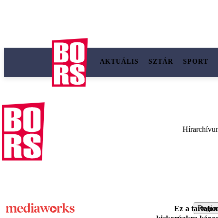
AKTUÁLIS
SZTÁR
SPORT
Hírarchívu
Region
Ez a tartalo