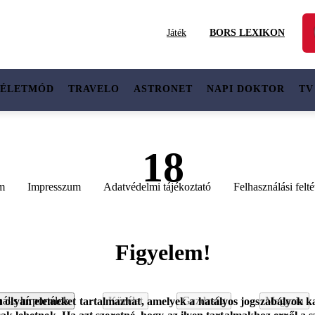
Játék
BORS LEXIKON
ÉLETMÓD
TRAVELO
ASTRONET
NAPI DOKTOR
TV
18
m
Impresszum
Adatvédelmi tájékoztató
Felhasználási felté
Figyelem!
ális hírportálok
Közélet
Gazdaság
Magazin
m olyan elemeket tartalmazhat, amelyek a hatályos jogszabályok ka