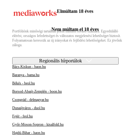
Elmúltam 18 éves
Nem múltam el 18 éves
Portfóliónk minőségi tartalmat jelent minden olvasó számára. Egyedülálló
elérést, országos lefedettséget és változatos megjelenési lehetőséget biztosít.
Folyamatosan keressük az új irányokat és fejlődési lehetőségeket. Ez jövőnk
záloga.
Regionális hírportálok
Bács-Kiskun - baon.hu
Baranya - bama.hu
Békés - beol.hu
Borsod-Abaúj-Zemplén - boon.hu
Csongrád - delmagyar.hu
Dunaújváros - duol.hu
Fejér - feol.hu
Győr-Moson-Sopron - kisalfold.hu
Hajdú-Bihar - haon.hu