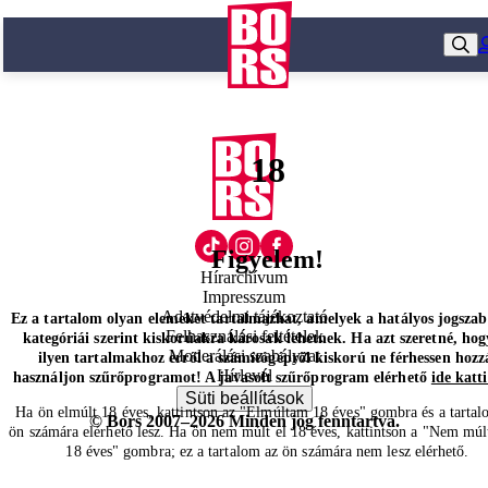
18
Figyelem!
Hírarchívum
Impresszum
Adatvédelmi tájékoztató
Ez a tartalom olyan elemeket tartalmazhat, amelyek a hatályos jogsza
Felhasználási feltételek
kategóriái szerint kiskorúakra károsak lehetnek. Ha azt szeretné, hog
Moderálási szabályzat
ilyen tartalmakhoz erről a számítógépről kiskorú ne férhessen hozz
Hírlevél
használjon szűrőprogramot! A javasolt szűrőprogram elérhető
ide katt
Süti beállítások
Ha ön elmúlt 18 éves, kattintson az "Elmúltam 18 éves" gombra és a tartal
© Bors 2007–2026 Minden jog fenntartva.
ön számára elérhető lesz. Ha ön nem múlt el 18 éves, kattintson a "Nem múl
18 éves" gombra; ez a tartalom az ön számára nem lesz elérhető.