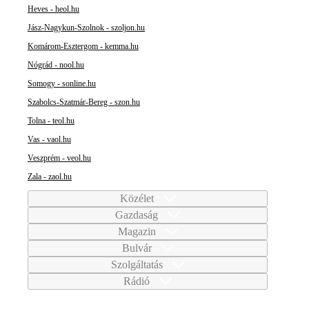
Heves - heol.hu
Jász-Nagykun-Szolnok - szoljon.hu
Komárom-Esztergom - kemma.hu
Nógrád - nool.hu
Somogy - sonline.hu
Szabolcs-Szatmár-Bereg - szon.hu
Tolna - teol.hu
Vas - vaol.hu
Veszprém - veol.hu
Zala - zaol.hu
Közélet
Gazdaság
Magazin
Bulvár
Szolgáltatás
Rádió