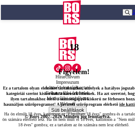
18
Figyelem!
Hírarchívum
Impresszum
Adatvédelmi tájékoztató
Ez a tartalom olyan elemeket tartalmazhat, amelyek a hatályos jogsza
Felhasználási feltételek
kategóriái szerint kiskorúakra károsak lehetnek. Ha azt szeretné, hog
Moderálási szabályzat
ilyen tartalmakhoz erről a számítógépről kiskorú ne férhessen hozz
Hírlevél
használjon szűrőprogramot! A javasolt szűrőprogram elérhető
ide katt
Süti beállítások
Ha ön elmúlt 18 éves, kattintson az "Elmúltam 18 éves" gombra és a tartal
© Bors 2007–2026 Minden jog fenntartva.
ön számára elérhető lesz. Ha ön nem múlt el 18 éves, kattintson a "Nem múl
18 éves" gombra; ez a tartalom az ön számára nem lesz elérhető.