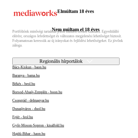
Elmúltam 18 éves
Nem múltam el 18 éves
Portfóliónk minőségi tartalmat jelent minden olvasó számára. Egyedülálló
elérést, országos lefedettséget és változatos megjelenési lehetőséget biztosít.
Folyamatosan keressük az új irányokat és fejlődési lehetőségeket. Ez jövőnk
záloga.
Regionális hírportálok
Bács-Kiskun - baon.hu
Baranya - bama.hu
Békés - beol.hu
Borsod-Abaúj-Zemplén - boon.hu
Csongrád - delmagyar.hu
Dunaújváros - duol.hu
Fejér - feol.hu
Győr-Moson-Sopron - kisalfold.hu
Hajdú-Bihar - haon.hu