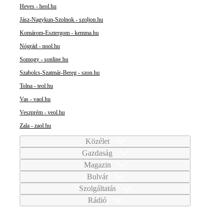
Heves - heol.hu
Jász-Nagykun-Szolnok - szoljon.hu
Komárom-Esztergom - kemma.hu
Nógrád - nool.hu
Somogy - sonline.hu
Szabolcs-Szatmár-Bereg - szon.hu
Tolna - teol.hu
Vas - vaol.hu
Veszprém - veol.hu
Zala - zaol.hu
Közélet
Gazdaság
Magazin
Bulvár
Szolgáltatás
Rádió