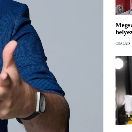
Megsz
helye
CSALÁD