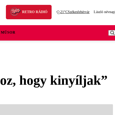
RETRO RÁDIÓ
21°C
Székesfehérvár
László névnap
 MŰSOR
oz, hogy kinyíljak”