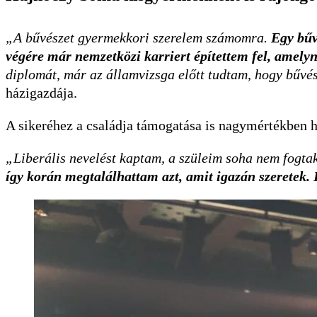
„A bűvészet gyermekkori szerelem számomra.
Egy bűvé
végére már nemzetközi karriert építettem fel, amelyn
diplomát, már az államvizsga előtt tudtam, hogy bűvé
házigazdája.
A sikeréhez a családja támogatása is nagymértékben 
„Liberális nevelést kaptam, a szüleim soha nem fogta
így korán megtalálhattam azt, amit igazán szeretek. 