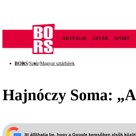
AKTUÁLIS
SZTÁR
SPORT
BORS
/
Sztár
/
Magyar sztárhírek
Hajnóczy Soma: „A b
Itt állíthatja be, hogy a Google keresőben elsők közö