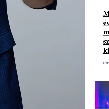
M
é
m
s
k
FOD