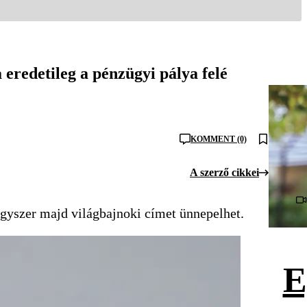
eredetileg a pénzügyi pálya felé
KOMMENT (0)
A szerző cikkei
egyszer majd világbajnoki címet ünnepelhet.
E