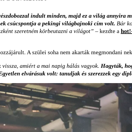
szdobozzal indult minden, majd ez a világ annyira m
ek csúcspontja a pekingi világbajnoki cím volt.
Bár ko
szként szeretném körbeutazni a világot”
– kezdte a
hot!
hozzájárult. A szülei soha nem akarták megmondani nek
k vissza, amiért a mai napig hálás vagyok.
Hagyták, ho
Egyetlen elvárásuk volt: tanuljak és szerezzek egy dip