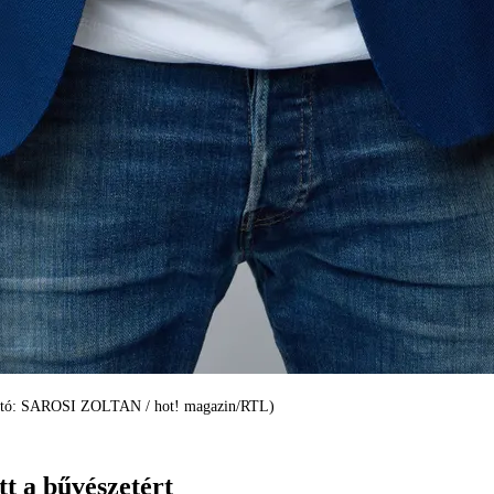
(Fotó: SAROSI ZOLTAN / hot! magazin/RTL)
t a bűvészetért