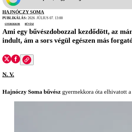
HAJNÓCZY SOMA
PUBLIKÁLÁS:
2026. JÚLIUS 07. 13:00
gyerekkor
bűvész
Ami egy bűvészdobozzal kezdődött, az mára
indult, ám a sors végül egészen más forgat
N. V.
Hajnóczy Soma bűvész
gyermekkora óta elhivatott a