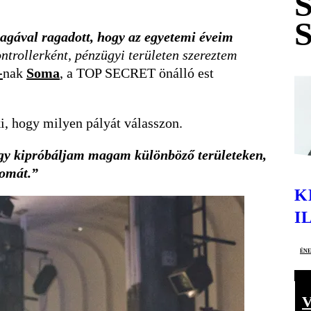
agával ragadott, hogy az egyetemi éveim
ntrollerként, pénzügyi területen szereztem
-
nak
Soma
, a TOP SECRET önálló est
i, hogy milyen pályát válasszon.
gy kipróbáljam magam különböző területeken,
lomát.”
K
I
én
V