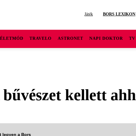
Játék
BORS LEXIKON
ÉLETMÓD
TRAVELO
ASTRONET
NAPI DOKTOR
TV
űvészet kellett ahh
tt legyen a Bors