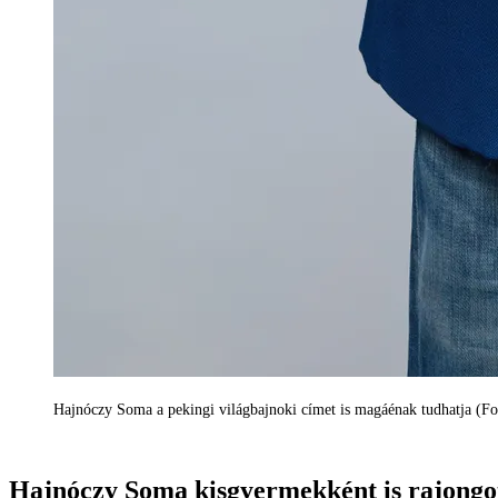
Hajnóczy Soma a pekingi világbajnoki címet is magáénak tudhatja 
Hajnóczy Soma kisgyermekként is rajongot