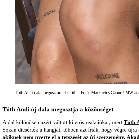
Tóth Andi dala megosztóra sikerült - Fotó: Markovics Gábor / MW ar
Tóth Andi új dala megosztja a közönséget
A dal különösen azért váltott ki erős reakciókat, mert
Tóth 
Sokan dicsérték a hangját, többen azt írták, hogy végre újra
akiknek nem nyerte el a tetszését az új szerzemény. Aka