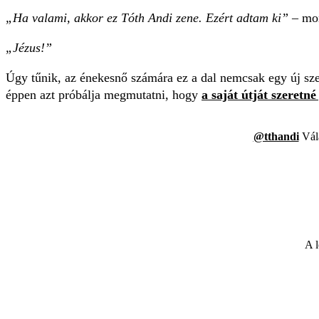
„Ha valami, akkor ez Tóth Andi zene. Ezért adtam ki”
– mon
„Jézus!”
Úgy tűnik, az énekesnő számára ez a dal nemcsak egy új sz
éppen azt próbálja megmutatni, hogy
a saját útját szeretné
@tthandi
Vál
A l