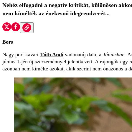
Nehéz elfogadni a negatív kritikát, különösen akkor
nem kímélték az énekesnő idegrendzerét...
Bors
Nagy port kavart
Tóth Andi
vadonatúj dala, a
Júniusban
. A
június 1-jén új szerzeménnyel jelentkezett. A rajongók egy r
azonban nem kímélte azokat, akik szerint nem önazonos a dal