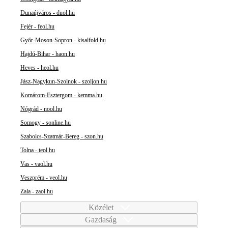
Dunaújváros - duol.hu
Fejér - feol.hu
Győr-Moson-Sopron - kisalfold.hu
Hajdú-Bihar - haon.hu
Heves - heol.hu
Jász-Nagykun-Szolnok - szoljon.hu
Komárom-Esztergom - kemma.hu
Nógrád - nool.hu
Somogy - sonline.hu
Szabolcs-Szatmár-Bereg - szon.hu
Tolna - teol.hu
Vas - vaol.hu
Veszprém - veol.hu
Zala - zaol.hu
Közélet
Gazdaság