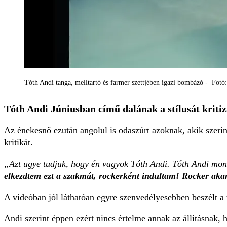
Tóth Andi tanga, melltartó és farmer szettjében igazi bombázó - Fo
Tóth Andi Júniusban című dalának a stílusát kritiz
Az énekesnő ezután angolul is odaszúrt azoknak, akik szerint
kritikát.
„Azt ugye tudjuk, hogy én vagyok Tóth Andi. Tóth Andi mon
elkezdtem ezt a szakmát, rockerként indultam! Rocker aka
A videóban jól láthatóan egyre szenvedélyesebben beszélt a
Andi szerint éppen ezért nincs értelme annak az állításnak,