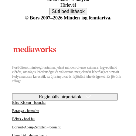
Hírlevél
Süti beállítások
© Bors 2007–2026 Minden jog fenntartva.
Portfóliónk minőségi tartalmat jelent minden olvasó számára. Egyedülálló
elérést, országos lefedettséget és változatos megjelenési lehetőséget biztosít.
Folyamatosan keressük az új irányokat és fejlődési lehetőségeket. Ez jövőnk
záloga.
Regionális hírportálok
Bács-Kiskun - baon.hu
Baranya - bama.hu
Békés - beol.hu
Borsod-Abaúj-Zemplén - boon.hu
Csongrád - delmagyar.hu