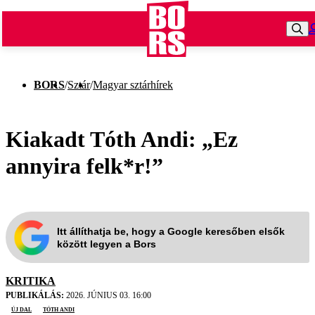
BORS
/
Sztár
/
Magyar sztárhírek
Kiakadt Tóth Andi: „Ez
annyira felk*r!”
Itt állíthatja be, hogy a Google keresőben elsők
között legyen a Bors
KRITIKA
PUBLIKÁLÁS:
2026. JÚNIUS 03. 16:00
új dal
Tóth Andi