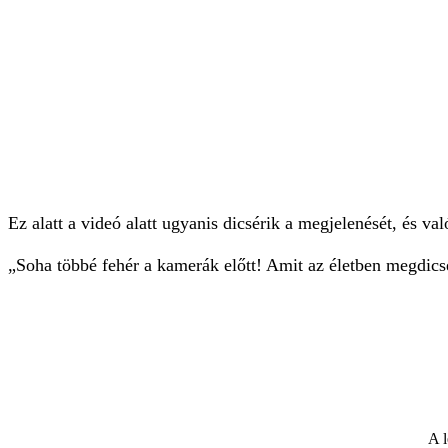
Ez alatt a videó alatt ugyanis dicsérik a megjelenését, és v
„Soha többé fehér a kamerák előtt! Amit az életben megdic
A l