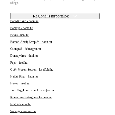
záloga.
Regionális hírportálok
Bács-Kiskun - baon.hu
Baranya - bama.hu
Békés - beol.hu
Borsod-Abaúj-Zemplén - boon.hu
Csongrád - delmagyar.hu
Dunaújváros - duol.hu
Fejér - feol.hu
Győr-Moson-Sopron - kisalfold.hu
Hajdú-Bihar - haon.hu
Heves - heol.hu
Jász-Nagykun-Szolnok - szoljon.hu
Komárom-Esztergom - kemma.hu
Nógrád - nool.hu
Somogy - sonline.hu