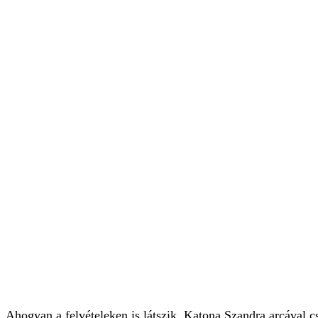
Ahogyan a felvételeken is látszik, Katona Szandra arcával csu