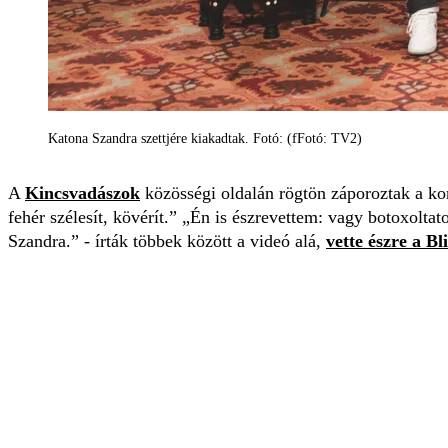
Katona Szandra szettjére kiakadtak. Fotó: (fFotó: TV2)
A
Kincsvadászok
közösségi oldalán rögtön záporoztak a kom
fehér szélesít, kövérít.” „Én is észrevettem: vagy botoxoltat
Szandra.” - írták többek között a videó alá,
vette észre a Bl