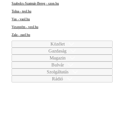
Szabolcs-Szatmár-Bereg - szon.hu
Tolna - teol.hu
Vas - vaol.hu
Veszprém - veol.hu
Zala - zaol.hu
Közélet
Gazdaság
Magazin
Bulvár
Szolgáltatás
Rádió