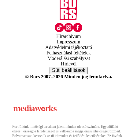
Hírarchívum
Impresszum
Adatvédelmi tájékoztató
Felhasználási feltételek
Moderálási szabályzat
Hírlevél
Süti beállítások
© Bors 2007–2026 Minden jog fenntartva.
Portfóliónk minőségi tartalmat jelent minden olvasó számára. Egyedülálló
elérést, országos lefedettséget és változatos megjelenési lehetőséget biztosít.
Folyamatosan keressük az új irányokat és fejlődési lehetőségeket. Ez jövőnk