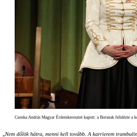
Csonka András Magyar Érdemkeresztet kapott: a Borsnak felidézte a k
„
Nem dőlök hátra, menni kell tovább. A karrierem trambulin