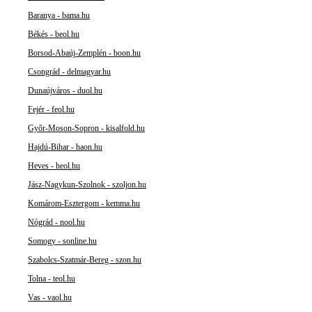
Baranya - bama.hu
Békés - beol.hu
Borsod-Abaúj-Zemplén - boon.hu
Csongrád - delmagyar.hu
Dunaújváros - duol.hu
Fejér - feol.hu
Győr-Moson-Sopron - kisalfold.hu
Hajdú-Bihar - haon.hu
Heves - heol.hu
Jász-Nagykun-Szolnok - szoljon.hu
Komárom-Esztergom - kemma.hu
Nógrád - nool.hu
Somogy - sonline.hu
Szabolcs-Szatmár-Bereg - szon.hu
Tolna - teol.hu
Vas - vaol.hu