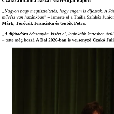
Czakó Julianna Jászai Mari-díjat kapott
„Nagyon nagy megtiszteltetés, hogy engem is díjaztak. A Já
művész van hazánkban
” – ismerte el a Thália Színház Junior
Márk
,
Törőcsik Franciska
és
Gubik Petra
.
„
A díjátadóra
édesanyám kísért el, leginkább kettesben örült
– tette még hozzá
A Dal 2026-ban is versenyző Czakó Juli