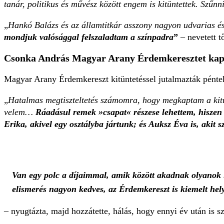
tanár, politikus és művész között engem is kitüntettek. Szű
„
Hankó Balázs és az államtitkár asszony nagyon udvarias és f
mondjuk valósággal felszaladtam a színpadra
”
– nevetett t
Csonka András Magyar Arany Érdemkeresztet kap
Magyar Arany Érdemkereszt kitüntetéssel jutalmazták pénte
„
Hatalmas megtiszteltetés számomra, hogy megkaptam a kitünt
velem…
Ráadásul remek »csapat« részese lehettem, hiszen
Erika, akivel egy osztályba jártunk; és Auksz Éva is, akit s
Van egy polc a díjaimmal, amik között akadnak olyanok
elismerés nagyon kedves, az Érdemkereszt is kiemelt hel
– nyugtázta, majd hozzátette, hálás, hogy ennyi év után is s