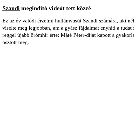
Szandi
megindító videót tett közzé
Ez az év valódi érzelmi hullámvasút Szandi számára, aki n
viselte meg legjobban, ám a gyász fájdalmát enyhíti a tud
reggel újabb örömhír érte: Máté Péter-díjat kapott a gyakor
osztott meg.