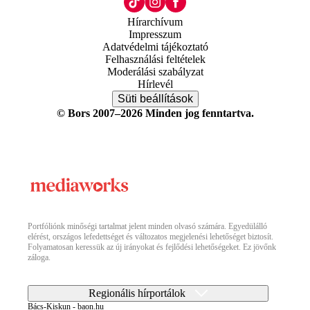
Hírarchívum
Impresszum
Adatvédelmi tájékoztató
Felhasználási feltételek
Moderálási szabályzat
Hírlevél
Süti beállítások
© Bors 2007–2026 Minden jog fenntartva.
Portfóliónk minőségi tartalmat jelent minden olvasó számára. Egyedülálló
elérést, országos lefedettséget és változatos megjelenési lehetőséget biztosít.
Folyamatosan keressük az új irányokat és fejlődési lehetőségeket. Ez jövőnk
záloga.
Regionális hírportálok
Bács-Kiskun - baon.hu