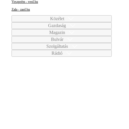
Veszprém - veol.hu
Zala - zaol.hu
Közélet
Gazdaság
Magazin
Bulvár
Szolgáltatás
Rádió