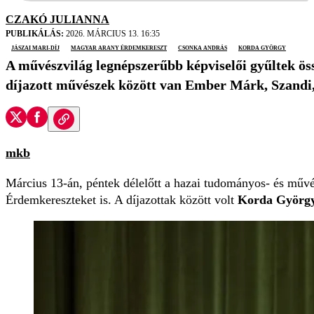
CZAKÓ JULIANNA
PUBLIKÁLÁS:
2026. MÁRCIUS 13. 16:35
Jászai Mari-díj
magyar arany érdemkereszt
csonka andrás
Korda György
A művészvilág legnépszerűbb képviselői gyűltek ös
díjazott művészek között van Ember Márk, Szandi
mkb
Március 13-án, péntek délelőtt a hazai tudományos- és művé
Érdemkereszteket is. A díjazottak között volt
Korda Györg