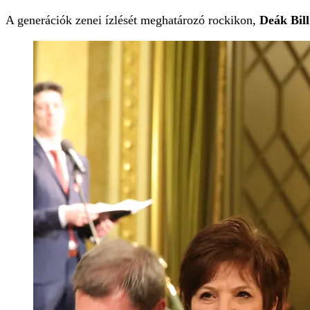
A generációk zenei ízlését meghatározó rockikon,
Deák Bil