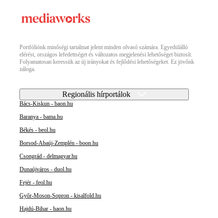
Portfóliónk minőségi tartalmat jelent minden olvasó számára. Egyedülálló
elérést, országos lefedettséget és változatos megjelenési lehetőséget biztosít.
Folyamatosan keressük az új irányokat és fejlődési lehetőségeket. Ez jövőnk
záloga.
Regionális hírportálok
Bács-Kiskun - baon.hu
Baranya - bama.hu
Békés - beol.hu
Borsod-Abaúj-Zemplén - boon.hu
Csongrád - delmagyar.hu
Dunaújváros - duol.hu
Fejér - feol.hu
Győr-Moson-Sopron - kisalfold.hu
Hajdú-Bihar - haon.hu