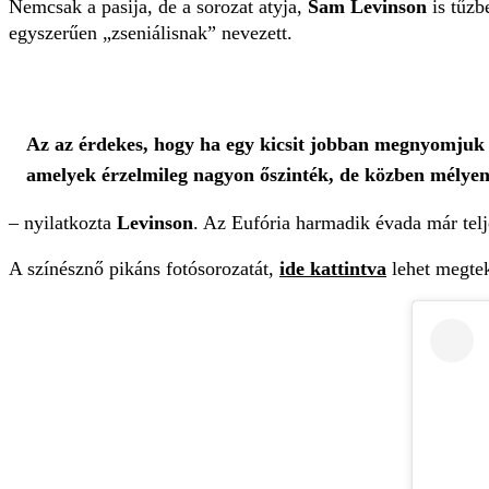
Nemcsak a pasija, de a sorozat atyja,
Sam Levinson
is tűzb
egyszerűen „zseniálisnak” nevezett.
Az az érdekes, hogy ha egy kicsit jobban megnyomjuk a j
amelyek érzelmileg nagyon őszinték, de közben mélyen v
– nyilatkozta
Levinson
. Az Eufória harmadik évada már tel
A színésznő pikáns fotósorozatát,
ide kattintva
lehet megtek