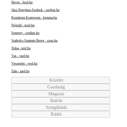
Heves - heol.hu
Jász-Nagykun-Szolnok - szoljon.hu
Komárom-Esztergom - kemma.hu
Nógrád - nool.hu
Somogy - sonline.hu
Szabolcs-Szatmár-Bereg - szon.hu
Tolna - teol.hu
Vas - vaol.hu
Veszprém - veol.hu
Zala - zaol.hu
Közélet
Gazdaság
Magazin
Bulvár
Szolgáltatás
Rádió