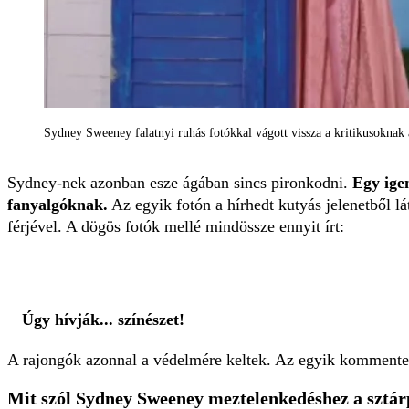
Sydney Sweeney falatnyi ruhás fotókkal vágott vissza a kritikusoknak 
Sydney-nek azonban esze ágában sincs pironkodni.
Egy ige
fanyalgóknak.
Az egyik fotón a hírhedt kutyás jelenetből lá
férjével. A dögös fotók mellé mindössze ennyit írt:
Úgy hívják... színészet!
A rajongók azonnal a védelmére keltek. Az egyik kommentelő
Mit szól Sydney Sweeney meztelenkedéshez a sztár