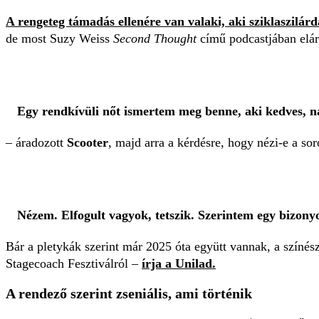
A rengeteg támadás ellenére van valaki, aki sziklaszilár
de most Suzy Weiss
Second Thought
című podcastjában elár
Egy rendkívüli nőt ismertem meg benne, aki kedves, nag
– áradozott
Scooter
, majd arra a kérdésre, hogy nézi-e a so
Nézem. Elfogult vagyok, tetszik. Szerintem egy bizonyo
Bár a pletykák szerint már 2025 óta együtt vannak, a színész
Stagecoach Fesztiválról –
írja a Unilad.
A rendező szerint zseniális, ami történik