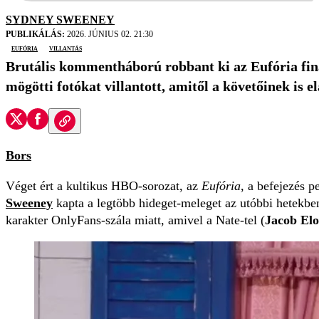
SYDNEY SWEENEY
PUBLIKÁLÁS:
2026. JÚNIUS 02. 21:30
Eufória
villantás
Brutális kommentháború robbant ki az Eufória finál
mögötti fotókat villantott, amitől a követőinek is e
Bors
Véget ért a kultikus HBO-sorozat, az
Eufória
, a befejezés p
Sweeney
kapta a legtöbb hideget-meleget az utóbbi hetekben
karakter OnlyFans-szála miatt, amivel a Nate-tel (
Jacob Elo