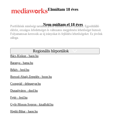
Elmúltam 18 éves
Nem múltam el 18 éves
Portfóliónk minőségi tartalmat jelent minden olvasó számára. Egyedülálló
elérést, országos lefedettséget és változatos megjelenési lehetőséget biztosít.
Folyamatosan keressük az új irányokat és fejlődési lehetőségeket. Ez jövőnk
záloga.
Regionális hírportálok
Bács-Kiskun - baon.hu
Baranya - bama.hu
Békés - beol.hu
Borsod-Abaúj-Zemplén - boon.hu
Csongrád - delmagyar.hu
Dunaújváros - duol.hu
Fejér - feol.hu
Győr-Moson-Sopron - kisalfold.hu
Hajdú-Bihar - haon.hu