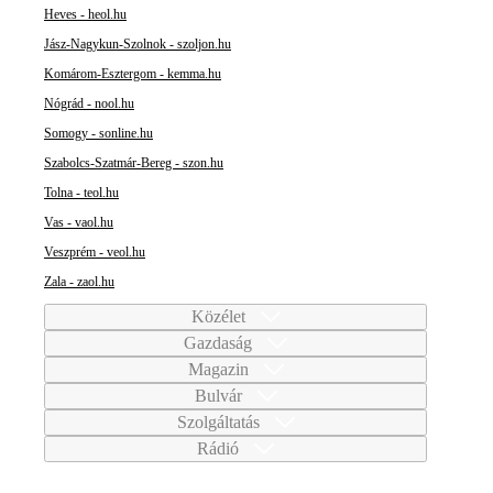
Heves - heol.hu
Jász-Nagykun-Szolnok - szoljon.hu
Komárom-Esztergom - kemma.hu
Nógrád - nool.hu
Somogy - sonline.hu
Szabolcs-Szatmár-Bereg - szon.hu
Tolna - teol.hu
Vas - vaol.hu
Veszprém - veol.hu
Zala - zaol.hu
Közélet
Gazdaság
Magazin
Bulvár
Szolgáltatás
Rádió