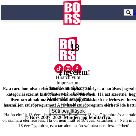
18
Figyelem!
Hírarchívum
Impresszum
Adatvédelmi tájékoztató
Ez a tartalom olyan elemeket tartalmazhat, amelyek a hatályos jogsza
Felhasználási feltételek
kategóriái szerint kiskorúakra károsak lehetnek. Ha azt szeretné, hog
Moderálási szabályzat
ilyen tartalmakhoz erről a számítógépről kiskorú ne férhessen hozz
Hírlevél
használjon szűrőprogramot! A javasolt szűrőprogram elérhető
ide katt
Süti beállítások
Ha ön elmúlt 18 éves, kattintson az "Elmúltam 18 éves" gombra és a tartal
© Bors 2007–2026 Minden jog fenntartva.
ön számára elérhető lesz. Ha ön nem múlt el 18 éves, kattintson a "Nem múl
18 éves" gombra; ez a tartalom az ön számára nem lesz elérhető.