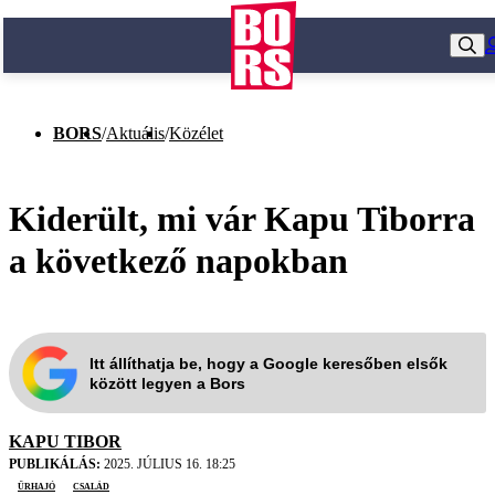
BORS
/
Aktuális
/
Közélet
Kiderült, mi vár Kapu Tiborra
a következő napokban
Itt állíthatja be, hogy a Google keresőben elsők
között legyen a Bors
KAPU TIBOR
PUBLIKÁLÁS:
2025. JÚLIUS 16. 18:25
űrhajó
család