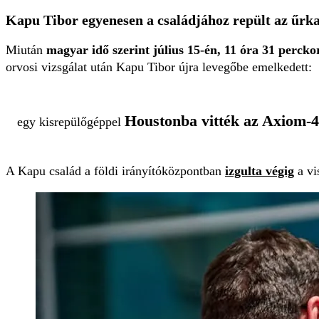
Kapu Tibor egyenesen a családjához repült az űrk
Miután
magyar idő szerint július 15-én, 11 óra 31 perck
orvosi vizsgálat után Kapu Tibor újra levegőbe emelkedett:
Houstonba vitték az Axiom-4
egy kisrepülőgéppel
A Kapu család a földi irányítóközpontban
izgulta végig
a vi