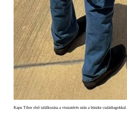
Kapu Tibor első találkozása a visszatérés után a büszke családtagok