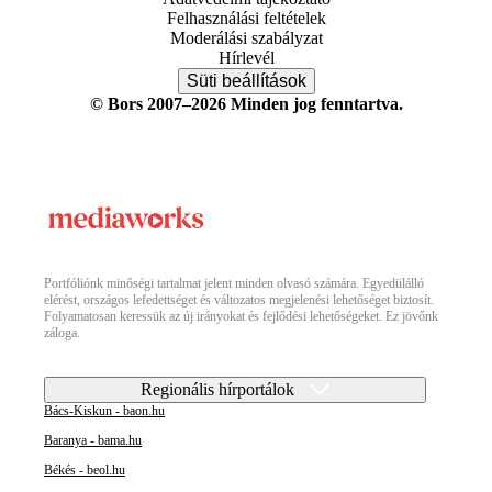
Felhasználási feltételek
Moderálási szabályzat
Hírlevél
Süti beállítások
© Bors 2007–2026 Minden jog fenntartva.
Portfóliónk minőségi tartalmat jelent minden olvasó számára. Egyedülálló
elérést, országos lefedettséget és változatos megjelenési lehetőséget biztosít.
Folyamatosan keressük az új irányokat és fejlődési lehetőségeket. Ez jövőnk
záloga.
Regionális hírportálok
Bács-Kiskun - baon.hu
Baranya - bama.hu
Békés - beol.hu