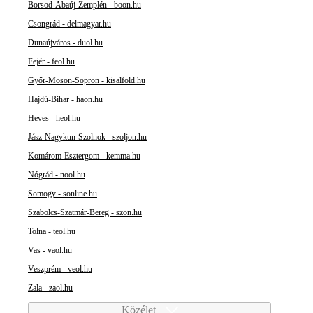
Borsod-Abaúj-Zemplén - boon.hu
Csongrád - delmagyar.hu
Dunaújváros - duol.hu
Fejér - feol.hu
Győr-Moson-Sopron - kisalfold.hu
Hajdú-Bihar - haon.hu
Heves - heol.hu
Jász-Nagykun-Szolnok - szoljon.hu
Komárom-Esztergom - kemma.hu
Nógrád - nool.hu
Somogy - sonline.hu
Szabolcs-Szatmár-Bereg - szon.hu
Tolna - teol.hu
Vas - vaol.hu
Veszprém - veol.hu
Zala - zaol.hu
Közélet