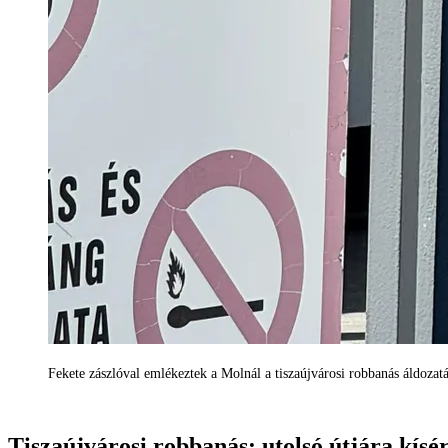
Fekete zászlóval emlékeztek a Molnál a tiszaújvárosi robbanás áldozat
Tiszaújvárosi robbanás: utolsó útjára kís