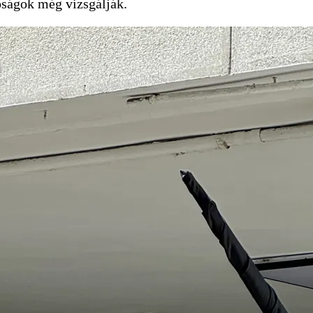
óságok még vizsgálják.