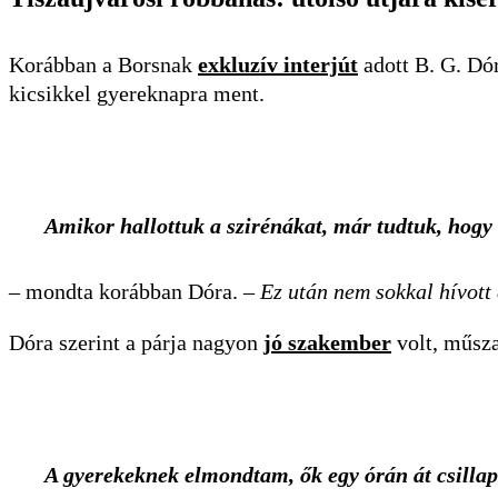
Korábban a Borsnak
exkluzív interjút
adott B. G. Dór
kicsikkel gyereknapra ment.
Amikor hallottuk a szirénákat, már tudtuk, hogy
– mondta korábban Dóra.
– Ez után nem sokkal hívott
Dóra szerint a párja nagyon
jó szakember
volt, műsza
A gyerekeknek elmondtam, ők egy órán át csillapít