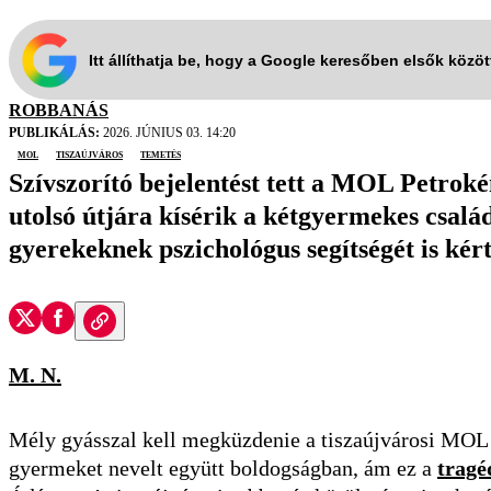
Itt állíthatja be, hogy a Google keresőben elsők közö
ROBBANÁS
PUBLIKÁLÁS:
2026. JÚNIUS 03. 14:20
mol
Tiszaújváros
temetés
Szívszorító bejelentést tett a MOL Petro
utolsó útjára kísérik a kétgyermekes csalá
gyerekeknek pszichológus segítségét is kér
M. N.
Mély gyásszal kell megküzdenie a tiszaújvárosi MOL 
gyermeket nevelt együtt boldogságban, ám ez a
tragé